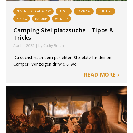
ADVENTURE CATEGORY
BEACH
CAMPING
CULTURE
HIKING
NATURE
WILDLIFE
Camping Stellplatzsuche – Tipps &
Tricks
April 1, 2025 | by Cathy Braun
Du suchst nach dem perfekten Stellplatz für deinen
Camper? Wir zeigen dir wie & wo!
READ MORE